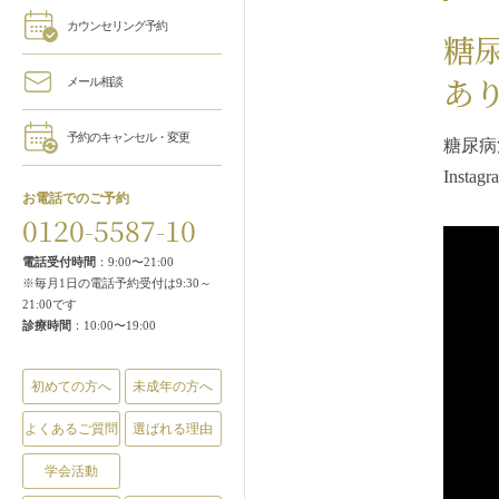
カウンセリング予約
糖
あ
メール相談
予約のキャンセル・変更
糖尿病
Ins
お電話でのご予約
0120-5587-10
電話受付時間
：9:00〜21:00
※毎月1日の電話予約受付は9:30～
21:00です
診療時間
：10:00〜19:00
初めての方へ
未成年の方へ
よくあるご質問
選ばれる理由
学会活動