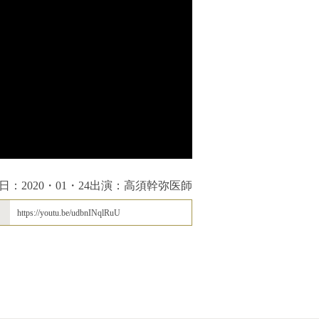
日：2020・01・24
出演：高須幹弥医師
https://youtu.be/udbnINqlRuU