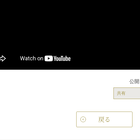
公開
共有
戻る