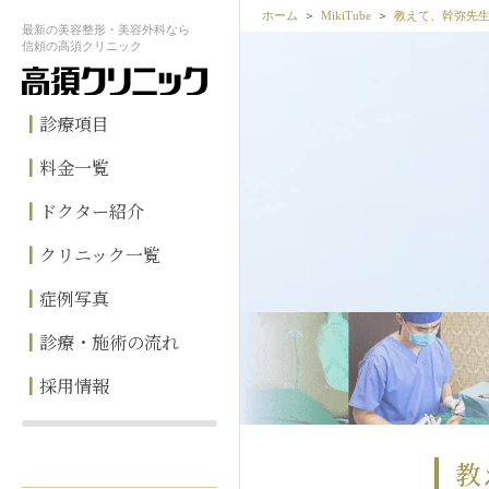
ホーム
MikiTube
教えて、幹弥先
最新の
美容整形・美容外科なら
信頼の
高須クリニック
診療項目
料金一覧
ドクター紹介
クリニック一覧
症例写真
診療・施術の流れ
採用情報
教