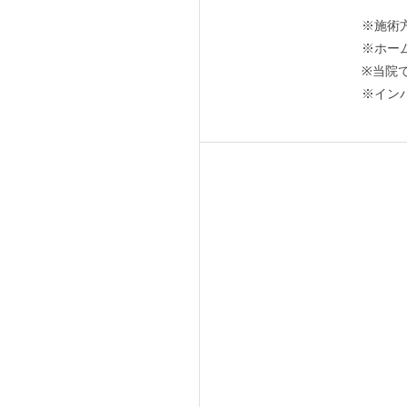
※施術
※ホー
※当院
※イン