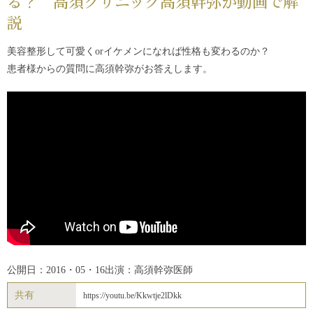
る？ 高須クリニック高須幹弥が動画で解
説
美容整形して可愛くorイケメンになれば性格も変わるのか？
患者様からの質問に高須幹弥がお答えします。
公開日：2016・05・16
出演：高須幹弥医師
共有
https://youtu.be/Kkwtje2lDkk