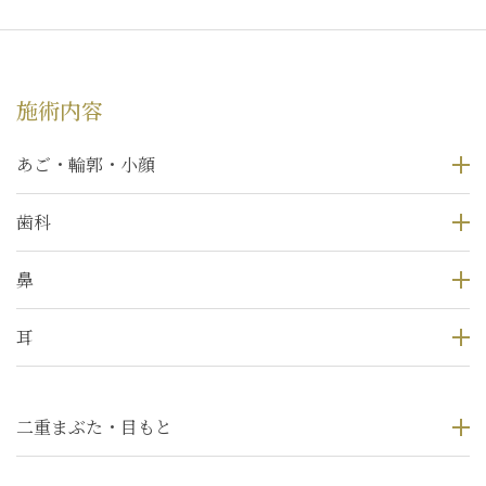
施術内容
あご・輪郭・小顔
歯科
鼻
耳
二重まぶた・目もと