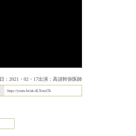
日：2021・02・17
出演：高須幹弥医師
https://youtu.be/ak-dLXmxiTk
引