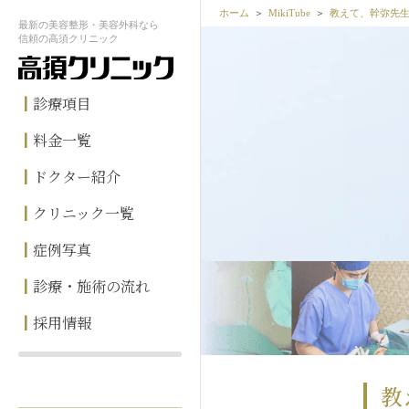
ホーム
MikiTube
教えて、幹弥先
最新の
美容整形・美容外科なら
信頼の
高須クリニック
診療項目
料金一覧
ドクター紹介
クリニック一覧
症例写真
診療・施術の流れ
採用情報
教