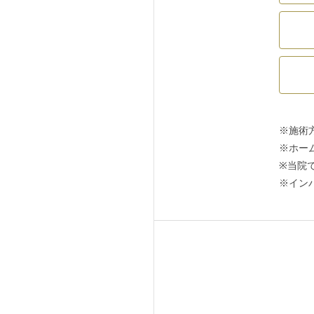
※施術
※ホー
※当院
※イン