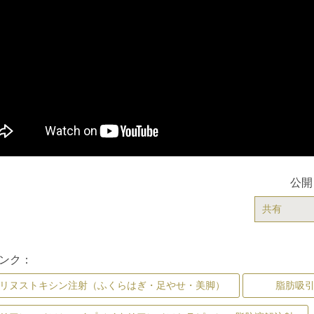
公開
共有
ンク：
リヌストキシン注射（ふくらはぎ・足やせ・美脚）
脂肪吸