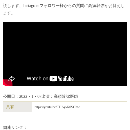
説します。Instagramフォロワー様からの質問に高須幹弥がお答えし
ます。
公開日：2022・1・07
出演：高須幹弥医師
共有
https://youtu.be/CHAy-K0SChw
関連リンク：