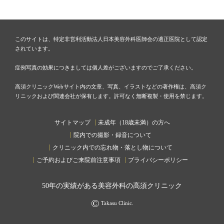
このサイトは、特定非営利活動法人日本美容外科医師会の適正医院として認定
されています。
症例写真の効果につきましては個人差がございますのでご了承ください。
高須クリニックWebサイト内の文章、写真、イラストなどの著作権は、高須ク
リニックおよび関連会社が保有します。許可なく無断複製・使用を禁じます。
サイトマップ
未成年（18歳未満）の方へ
院内での撮影・録音について
クリニック内での忘れ物・落とし物について
ご予約およびご来院前注意事項
プライバシーポリシー
50
年の実績がある美容外科の高須クリニック
©
Takasu Clinic.