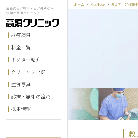
ホーム
MikiTube
教えて、幹弥先
最新の
美容整形・美容外科なら
信頼の
高須クリニック
診療項目
料金一覧
ドクター紹介
クリニック一覧
症例写真
診療・施術の流れ
採用情報
教