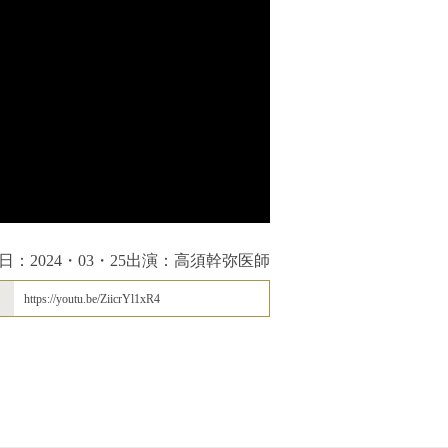
日：2024・03・25
出演：高須幹弥医師
https://youtu.be/ZiicrYl1xR4