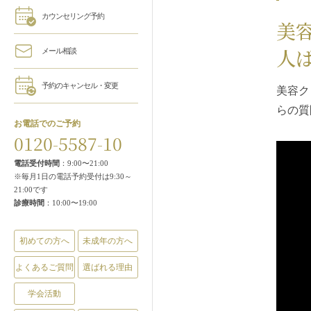
カウンセリング予約
美
人
メール相談
予約のキャンセル・変更
美容ク
らの質
お電話でのご予約
0120-5587-10
電話受付時間
：9:00〜21:00
※毎月1日の電話予約受付は9:30～
21:00です
診療時間
：10:00〜19:00
初めての方へ
未成年の方へ
よくあるご質問
選ばれる理由
学会活動