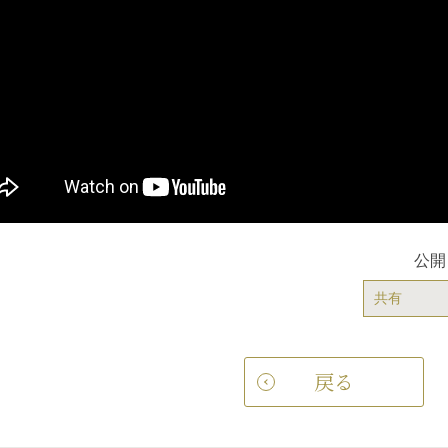
公開
共有
戻る