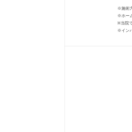
※施術
※ホー
※当院
※イン