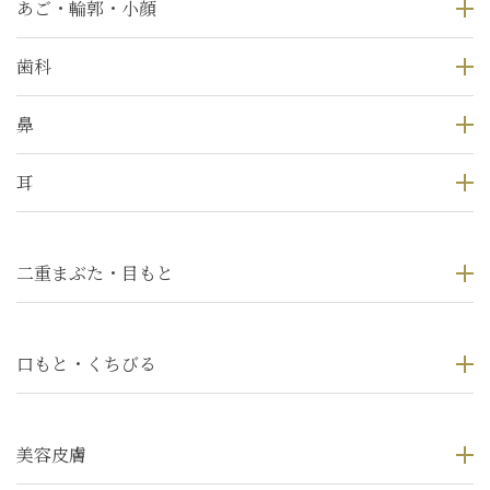
あご・輪郭・小顔
歯科
鼻
耳
二重まぶた・目もと
口もと・くちびる
美容皮膚