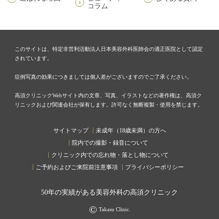
コラム
このサイトは、特定非営利活動法人日本美容外科医師会の適正医院として認定
されています。
症例写真の効果につきましては個人差がございますのでご了承ください。
高須クリニックWebサイト内の文章、写真、イラストなどの著作権は、高須ク
リニックおよび関連会社が保有します。許可なく無断複製・使用を禁じます。
サイトマップ
未成年（18歳未満）の方へ
院内での撮影・録音について
クリニック内での忘れ物・落とし物について
ご予約およびご来院前注意事項
プライバシーポリシー
50
年の実績がある美容外科の高須クリニック
©
Takasu Clinic.