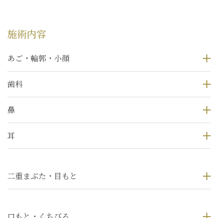
施術内容
あご・輪郭・小顔
歯科
鼻
耳
二重まぶた・目もと
口もと・くちびる