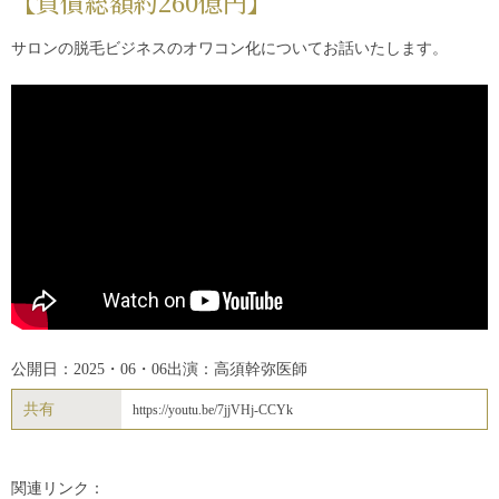
【負債総額約260億円】
サロンの脱毛ビジネスのオワコン化についてお話いたします。
公開日：2025・06・06
出演：高須幹弥医師
共有
https://youtu.be/7jjVHj-CCYk
関連リンク：