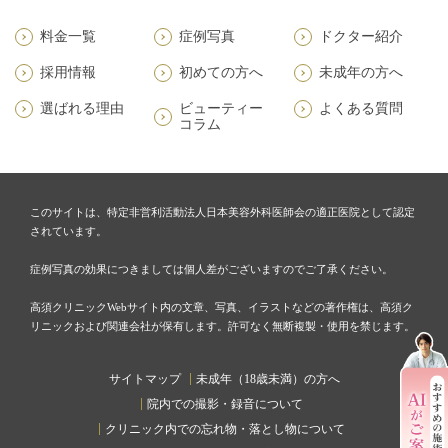
料金一覧
症例写真
ドクター紹介
採用情報
初めての方へ
未成年の方へ
選ばれる理由
ビューティー
よくある質問
コラム
このサイトは、特定非営利活動法人日本美容外科医師会の適正医院として認定
されています。
症例写真の効果につきましては個人差がございますのでご了承ください。
高須クリニックWebサイト内の文章、写真、イラストなどの著作権は、高須ク
リニックおよび関連会社が保有します。許可なく無断複製・使用を禁じます。
サイトマップ
未成年（18歳未満）の方へ
院内での撮影・録音について
クリニック内での忘れ物・落とし物について