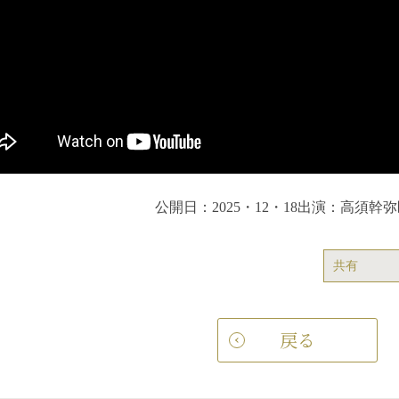
公開日：2025・12・18
出演：高須幹弥
共有
戻る