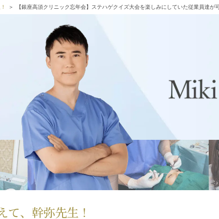
生！
【銀座高須クリニック忘年会】ステハゲクイズ大会を楽しみにしていた従業員達が
えて、幹弥先生！