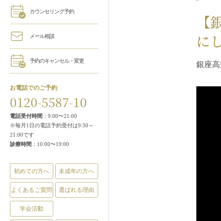
カウンセリング予約
【
に
メール相談
予約のキャンセル・変更
銀座高
お電話でのご予約
0120-5587-10
電話受付時間
：9:00〜21:00
※毎月1日の電話予約受付は9:30～
21:00です
診療時間
：10:00〜19:00
初めての方へ
未成年の方へ
よくあるご質問
選ばれる理由
学会活動