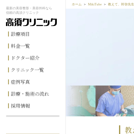
ホーム
MikiTube
教えて、幹弥先
最新の
美容整形・美容外科なら
信頼の
高須クリニック
診療項目
料金一覧
ドクター紹介
クリニック一覧
症例写真
診療・施術の流れ
採用情報
教