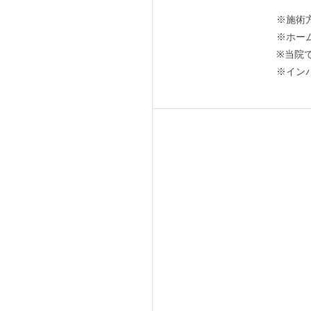
※施術
※ホー
※当院
※イン