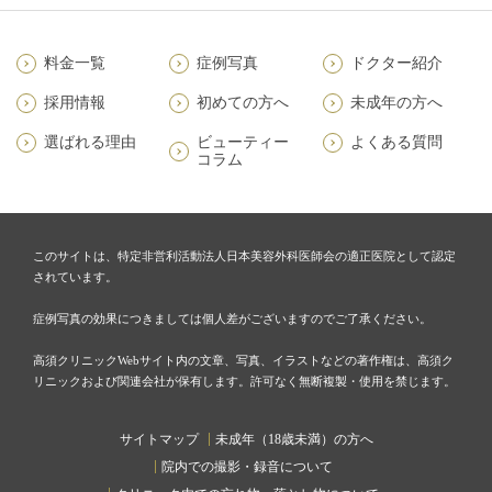
料金一覧
症例写真
ドクター紹介
採用情報
初めての方へ
未成年の方へ
選ばれる理由
ビューティー
よくある質問
コラム
このサイトは、特定非営利活動法人日本美容外科医師会の適正医院として認定
されています。
症例写真の効果につきましては個人差がございますのでご了承ください。
高須クリニックWebサイト内の文章、写真、イラストなどの著作権は、高須ク
リニックおよび関連会社が保有します。許可なく無断複製・使用を禁じます。
サイトマップ
未成年（18歳未満）の方へ
院内での撮影・録音について