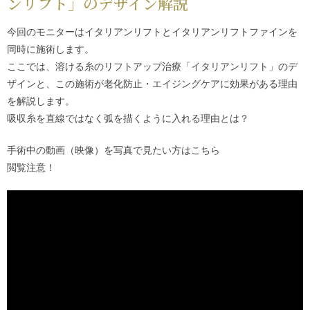
ンリフト
」のデザイン解説
今回のモニターは
イタリアンリフト
と
イタリアンリフトファイン
を
同時に施術します。
ここでは、溶ける糸のリフトアップ治療「
イタリアンリフト
」のデ
ザインと、この施術が老化防止・エイジングケアに効果がある理由
を解説します。
吸収糸を直線ではなく弧を描くように入れる理由とは？
手術中の動画（映像）を写真で見たい方は
こちら
閲覧注意！