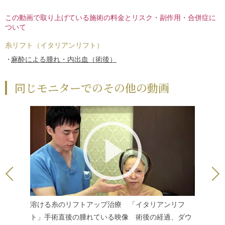
この動画で取り上げている施術の料金とリスク・副作用・合併症に
ついて
糸リフト（イタリアンリフト）
麻酔による腫れ・内出血（術後）
同じモニターでのその他の動画
溶ける糸のリフトアップ治療 「
イタリアンリフ
イタリア
ト
」手術直後の腫れている映像 術後の経過、ダウ
後2日目
イタリア