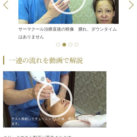
に効果が
サーマクール
治療直後の映像 腫れ、ダウンタイム
サーマク
はありません
まぶたが
一連の流れを動画で解説