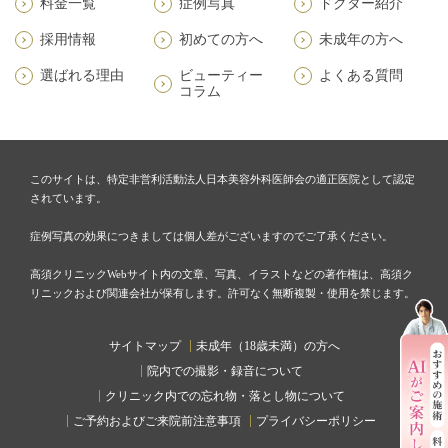
料金一覧
症例写真
ドクター紹介
採用情報
初めての方へ
未成年の方へ
選ばれる理由
ビューティー
よくある質問
コラム
このサイトは、特定非営利活動法人日本美容外科医師会の適正医院として認定
されています。
症例写真の効果につきましては個人差がございますのでご了承ください。
高須クリニックWebサイト内の文章、写真、イラストなどの著作権は、高須ク
リニックおよび関連会社が保有します。許可なく無断複製・使用を禁じます。
サイトマップ
未成年（18歳未満）の方へ
院内での撮影・録音について
クリニック内での忘れ物・落とし物について
ご予約およびご来院前注意事項
プライバシーポリシー