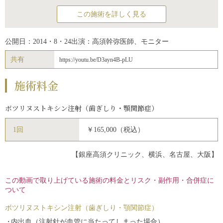
この施術を詳しく見る
公開日：2014・8・24
出演：高須幹弥医師、モニター
共有
https://youtu.be/D3ayn4B-pLU
施術料金
ボツリヌストキシン注射（歯ぎしり・顎関節症）
1回
￥165,000（税込）
【銀座高須クリニック、横浜、名古屋、大阪】
この動画で取り上げている施術の料金とリスク・副作用・合併症に
ついて
ボツリヌストキシン注射（歯ぎしり・顎関節症）
内出血（注射針が血管に当たってしまった場合）