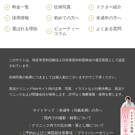
料金一覧
症例写真
ドクター紹介
採用情報
初めての方へ
未成年の方へ
選ばれる理由
ビューティー
よくある質問
コラム
このサイトは、特定非営利活動法人日本美容外科医師会の適正医院として認定
されています。
症例写真の効果につきましては個人差がございますのでご了承ください。
高須クリニックWebサイト内の文章、写真、イラストなどの著作権は、高須ク
リニックおよび関連会社が保有します。許可なく無断複製・使用を禁じます。
サイトマップ
未成年（18歳未満）の方へ
院内での撮影・録音について
クリニック内での忘れ物・落とし物について
ご予約およびご来院前注意事項
プライバシーポリシー