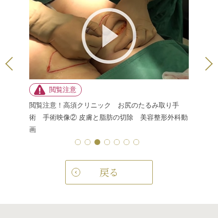
取り手
閲覧注意！高須クリニック お尻のたるみ取り手
閲覧注意
 美容整形
術 手術映像② 皮膚と脂肪の切除 美容整形外科動
術 手術
画
戻る