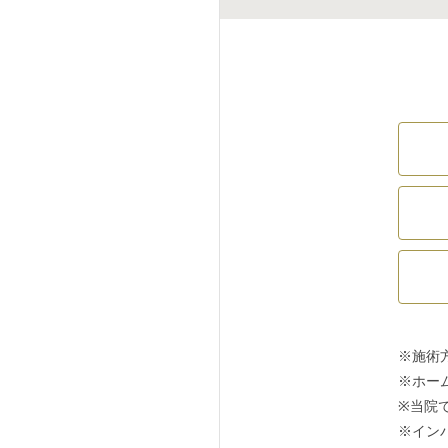
※施術
※ホー
※当院
※イン