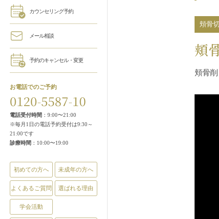
カウンセリング予約
頬骨
メール相談
頬
予約のキャンセル・変更
頬骨削
お電話でのご予約
0120-5587-10
電話受付時間
：9:00〜21:00
※毎月1日の電話予約受付は9:30～
21:00です
診療時間
：10:00〜19:00
初めての方へ
未成年の方へ
よくあるご質問
選ばれる理由
学会活動