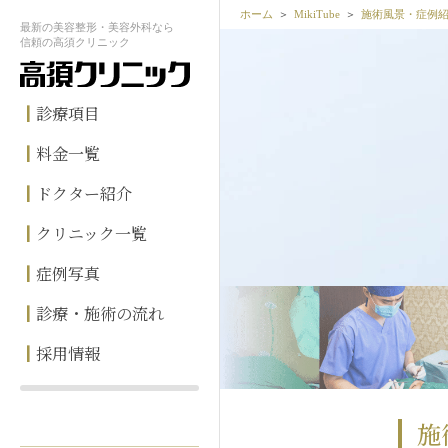
ホーム
MikiTube
施術風景・症例
最新の
美容整形・美容外科なら
信頼の
高須クリニック
診療項目
料金一覧
ドクター紹介
クリニック一覧
症例写真
診療・施術の流れ
採用情報
施