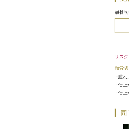
頬骨切
リスク
頬骨切
腫れ
仕上
仕上
同