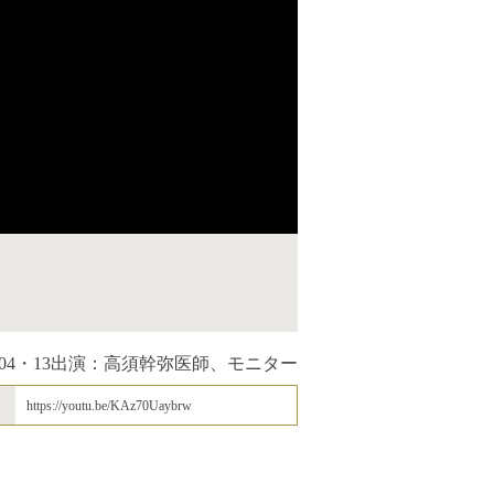
04・13
出演：高須幹弥医師、モニター
https://youtu.be/KAz70Uaybrw