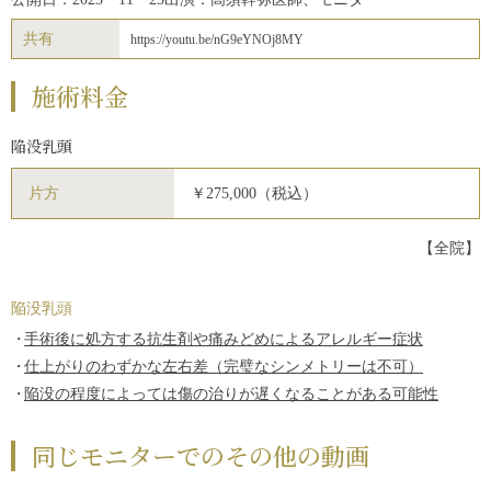
共有
https://youtu.be/nG9eYNOj8MY
施術料金
陥没乳頭
片方
￥275,000（税込）
【全院】
陥没乳頭
手術後に処方する抗生剤や痛みどめによるアレルギー症状
仕上がりのわずかな左右差（完璧なシンメトリーは不可）
陥没の程度によっては傷の治りが遅くなることがある可能性
同じモニターでのその他の動画