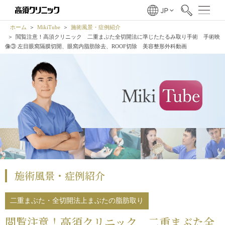
ホーム
MikiTube
施術風景・症例紹介
閲覧注意！高須クリニック 二重まぶた全切開法に準じたたるみ取り手術 手術映
像③ 左目眼窩隔膜切開、眼窩内脂肪除去、ROOF切除 美容整形外科動画
施術風景・症例紹介
二重まぶた・全切開法
上まぶたの脂肪取り
閲覧注意！高須クリニック 二重まぶた全