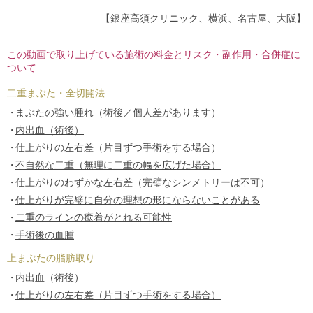
【銀座高須クリニック、横浜、名古屋、大阪】
この動画で取り上げている施術の料金とリスク・副作用・合併症に
ついて
二重まぶた・全切開法
まぶたの強い腫れ（術後／個人差があります）
内出血（術後）
仕上がりの左右差（片目ずつ手術をする場合）
不自然な二重（無理に二重の幅を広げた場合）
仕上がりのわずかな左右差（完璧なシンメトリーは不可）
仕上がりが完璧に自分の理想の形にならないことがある
二重のラインの癒着がとれる可能性
手術後の血腫
上まぶたの脂肪取り
内出血（術後）
仕上がりの左右差（片目ずつ手術をする場合）