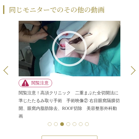
同じモニターでのその他の動画
切開法に
閲覧注意！高須クリニック 二重まぶた全切開法に
閲覧注意
麻酔注射、
準じたたるみ取り手術 手術映像② 右目眼窩隔膜切
準じたた
開、眼窩内脂肪除去、ROOF切除 美容整形外科動
ライン）
画
科動画