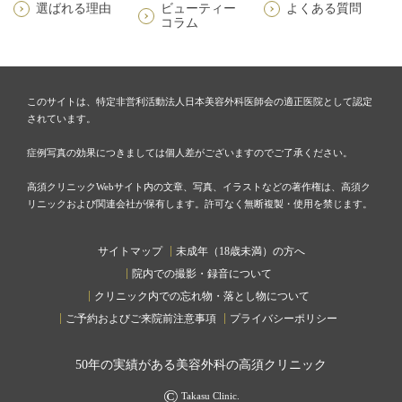
選ばれる理由
ビューティー
よくある質問
コラム
このサイトは、特定非営利活動法人日本美容外科医師会の適正医院として認定
されています。
症例写真の効果につきましては個人差がございますのでご了承ください。
高須クリニックWebサイト内の文章、写真、イラストなどの著作権は、高須ク
リニックおよび関連会社が保有します。許可なく無断複製・使用を禁じます。
サイトマップ
未成年（18歳未満）の方へ
院内での撮影・録音について
クリニック内での忘れ物・落とし物について
ご予約およびご来院前注意事項
プライバシーポリシー
50
年の実績がある美容外科の高須クリニック
©
Takasu Clinic.