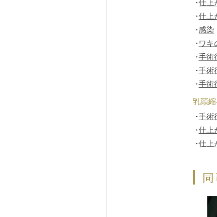
仕上
仕上
感染
ワキ
手術
手術
手術
乳頭縮
手術
仕上
仕上
同