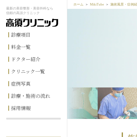
ホーム
MikiTube
施術風景・症例
最新の
美容整形・美容外科なら
信頼の
高須クリニック
診療項目
料金一覧
ドクター紹介
クリニック一覧
症例写真
診療・施術の流れ
採用情報