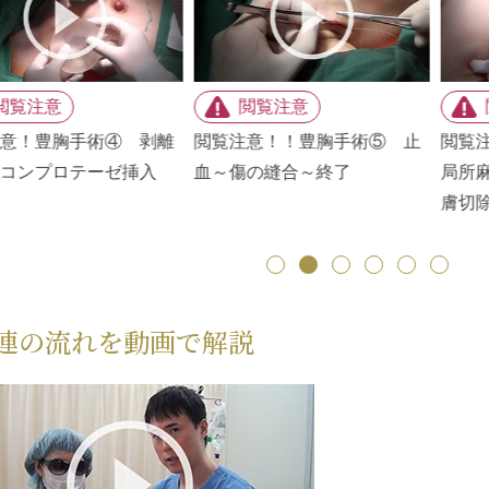
！豊胸手術④ 剥離
閲覧注意！！豊胸手術⑤ 止
閲覧注意
ンプロテーゼ挿入
血～傷の縫合～終了
局所麻酔
膚切除
連の流れを動画で解説