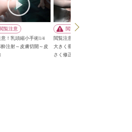
！乳頭縮小手術1/4
閲覧注意！乳頭縮小手術2/4
閲覧注意
注射～皮膚切開～皮
大きく垂れ下がった乳首を小
皮膚縫
さく修正
た乳首