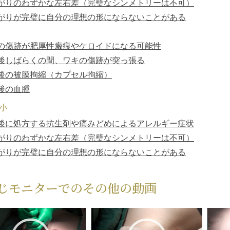
がりのわずかな左右差（完璧なシンメトリーは不可）
がりが完璧に自分の理想の形にならないことがある
の傷跡が肥厚性瘢痕やケロイドになる可能性
後しばらくの間、ワキの傷跡が突っ張る
後の被膜拘縮（カプセル拘縮）
後の血腫
小
後に処方する抗生剤や痛みどめによるアレルギー症状
がりのわずかな左右差（完璧なシンメトリーは不可）
がりが完璧に自分の理想の形にならないことがある
じモニターでのその他の動画