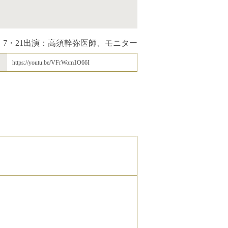
7・21
出演：高須幹弥医師、モニター
https://youtu.be/VFrWom1O66I