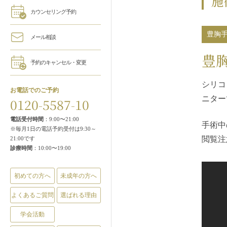
施
カウンセリング予約
豊胸
メール相談
豊
予約のキャンセル・変更
シリコ
お電話でのご予約
ニター
0120-5587-10
電話受付時間
：9:00〜21:00
手術中
※毎月1日の電話予約受付は9:30～
閲覧注
21:00です
診療時間
：10:00〜19:00
初めての方へ
未成年の方へ
よくあるご質問
選ばれる理由
学会活動