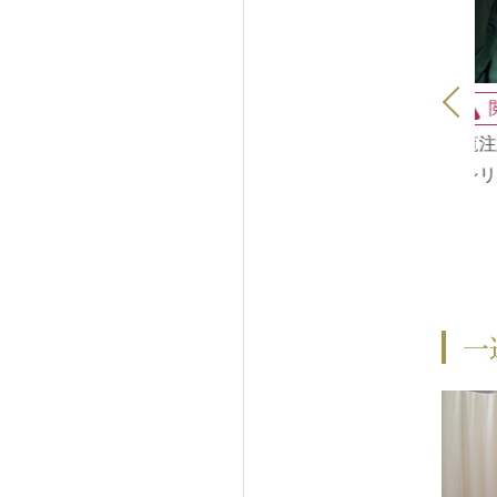
！！豊胸手術② 剥
閲覧注意！！豊胸手術③ 剥
閲覧注意
ームセント シリコ
離～チュームセント シリコ
～シリコ
プロテーゼで小さい
ンバッグプロテーゼで小さい
大きくします
バストを大きくします
一