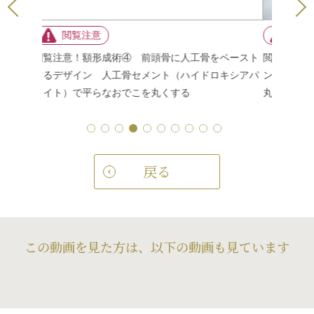
ペースト
閲覧注意！額形成術⑤ 人工骨の作成 人工骨セメ
閲覧注意
キシアパ
ント（ハイドロキシアパタイト）で平らなおでこを
縫合 人
丸くする
で平らな
戻る
この動画を見た方は、以下の動画も見ています