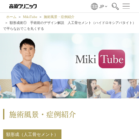
ホーム
MikiTube
施術風景・症例紹介
額形成術① 手術前のデザイン解説 人工骨セメント（ハイドロキシアパタイト）
で平らなおでこを丸くする
施術風景・症例紹介
額形成（人工骨セメント）