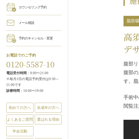
施
カウンセリング予約
脂肪
メール相談
高
予約のキャンセル・変更
デ
お電話でのご予約
0120-5587-10
腹部リ
腹部の
電話受付時間
：9:00〜21:00
※毎月1日の電話予約受付は9:30～
す。脂
21:00です
診療時間
：10:00〜19:00
手術中
閲覧注
初めての方へ
未成年の方へ
よくあるご質問
選ばれる理由
学会活動