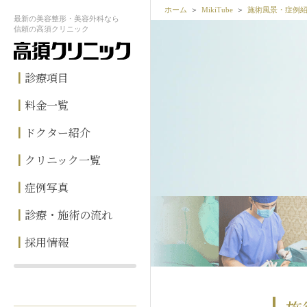
ホーム
MikiTube
施術風景・症例
最新の
美容整形・美容外科なら
信頼の
高須クリニック
診療項目
料金一覧
ドクター紹介
クリニック一覧
症例写真
診療・施術の流れ
採用情報