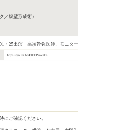
ク／腹壁形成術）
01・25
出演：高須幹弥医師、モニター
https://youtu.be/kIFFlVakhEs
時にご確認ください。