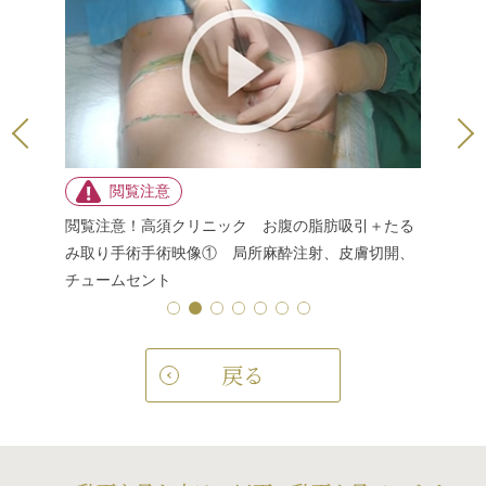
引＋たる
閲覧注意！高須クリニック お腹の脂肪吸引＋たる
閲覧注意
膚切開、
み取り手術手術映像③ 皮膚切除、止血 腹部リダ
み取り手
クション手術 美容整形外科動画
皮膚縫合
戻る