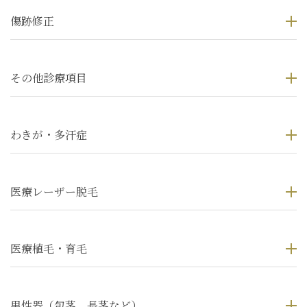
傷跡修正
その他診療項目
わきが・多汗症
医療レーザー脱毛
医療植毛・育毛
男性器（包茎、長茎など）