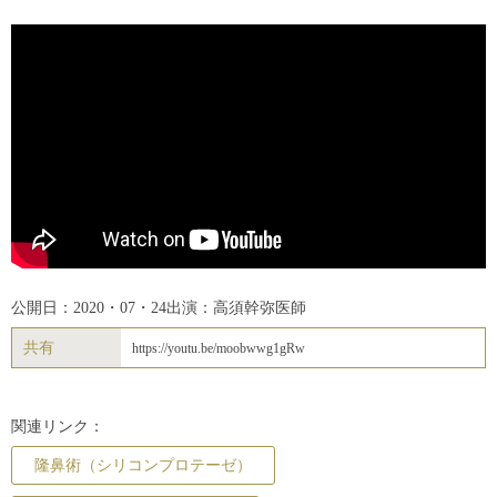
公開日：2020・07・24
出演：高須幹弥医師
共有
https://youtu.be/moobwwg1gRw
関連リンク：
隆鼻術（シリコンプロテーゼ）