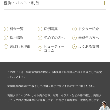
豊胸・バスト・乳首
料金一覧
症例写真
ドクター紹介
採用情報
初めての方へ
未成年の方へ
選ばれる理由
ビューティー
よくある質問
コラム
このサイトは、特定非営利活動法人日本美容外科医師会の適正医院として認定
されています。
症例写真の効果につきましては個人差がございますのでご了承ください。
高須クリニックWebサイト内の文章、写真、イラストなどの著作権は、高須ク
リニックおよび関連会社が保有します。許可なく無断複製・使用を禁じます。