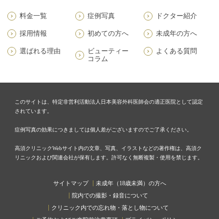
料金一覧
症例写真
ドクター紹介
採用情報
初めての方へ
未成年の方へ
選ばれる理由
ビューティー
よくある質問
コラム
このサイトは、特定非営利活動法人日本美容外科医師会の適正医院として認定
されています。
症例写真の効果につきましては個人差がございますのでご了承ください。
高須クリニックWebサイト内の文章、写真、イラストなどの著作権は、高須ク
リニックおよび関連会社が保有します。許可なく無断複製・使用を禁じます。
サイトマップ
未成年（18歳未満）の方へ
院内での撮影・録音について
クリニック内での忘れ物・落とし物について