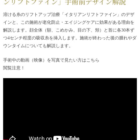
ンリフトファイン
」手術前デザイン解説
溶ける糸のリフトアップ治療「
イタリアンリフトファイン
」のデザ
インと、この施術が老化防止・エイジングケアに効果がある理由を
解説します。顔全体（額、こめかみ、目の下、頬）と首に各30本ず
つ4センチ程度の吸収糸を挿入します。施術が終わった後の腫れやダ
ウンタイムについても解説します。
手術中の動画（映像）を写真で見たい方は
こちら
閲覧注意！