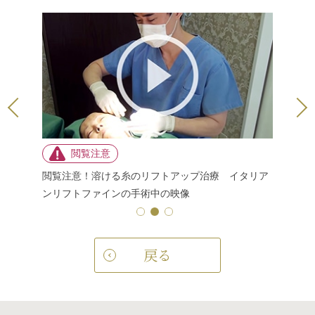
ンリフト
イタリア
後2日目
閲覧注意！溶ける糸のリフトアップ治療
イタリア
ンリフトファイン
の手術中の映像
戻る