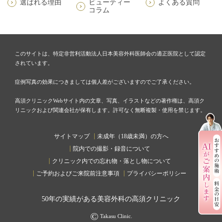
選ばれる理由
ビューティー
よくある質問
コラム
このサイトは、特定非営利活動法人日本美容外科医師会の適正医院として認定
されています。
症例写真の効果につきましては個人差がございますのでご了承ください。
高須クリニックWebサイト内の文章、写真、イラストなどの著作権は、高須ク
リニックおよび関連会社が保有します。許可なく無断複製・使用を禁じます。
サイトマップ
未成年（18歳未満）の方へ
院内での撮影・録音について
クリニック内での忘れ物・落とし物について
ご予約およびご来院前注意事項
プライバシーポリシー
50
年の実績がある美容外科の高須クリニック
©
Takasu Clinic.