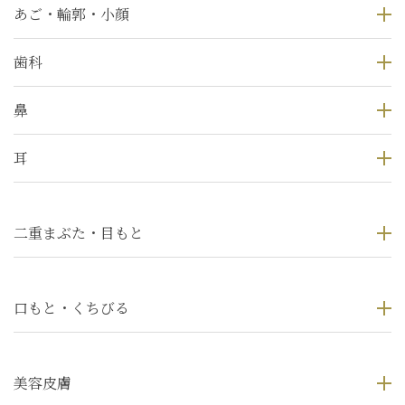
あご・輪郭・小顔
歯科
鼻
耳
二重まぶた・目もと
口もと・くちびる
美容皮膚