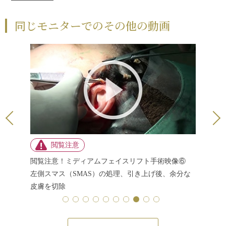
同じモニターでのその他の動画
ミディア
像 術後
術映像⑥
閲覧注意！ミディアムフェイスリフト手術映像⑦
、余分な
左側皮膚縫合（真皮縫合後の表縫い）