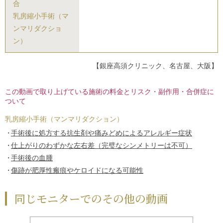
合
乳房縮小手術（マ
ンマリダクショ
ン）
【銀座高須クリニック、名古屋、大阪】
この動画で取り上げている施術の料金とリスク・副作用・合併症に
ついて
乳房縮小手術（マンマリダクション）
手術後に処方する抗生剤や痛みどめによるアレルギー症状
仕上がりのわずかな左右差（完璧なシンメトリーは不可）
手術後の血腫
傷跡が肥厚性瘢痕やケロイドになる可能性
同じモニターでのその他の動画