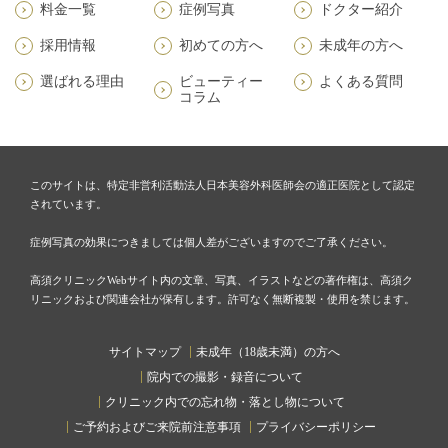
料金一覧
症例写真
ドクター紹介
採用情報
初めての方へ
未成年の方へ
選ばれる理由
ビューティー
よくある質問
コラム
このサイトは、特定非営利活動法人日本美容外科医師会の適正医院として認定
されています。
症例写真の効果につきましては個人差がございますのでご了承ください。
高須クリニックWebサイト内の文章、写真、イラストなどの著作権は、高須ク
リニックおよび関連会社が保有します。許可なく無断複製・使用を禁じます。
サイトマップ
未成年（18歳未満）の方へ
院内での撮影・録音について
クリニック内での忘れ物・落とし物について
ご予約およびご来院前注意事項
プライバシーポリシー