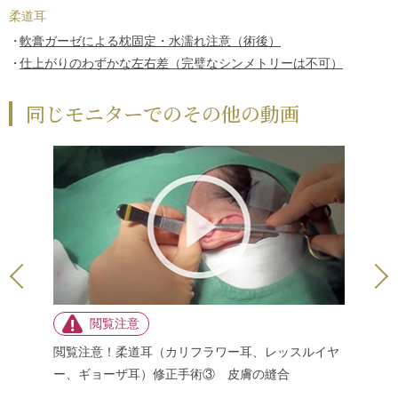
柔道耳
軟膏ガーゼによる枕固定・水濡れ注意（術後）
仕上がりのわずかな左右差（完璧なシンメトリーは不可）
同じモニターでのその他の動画
スルイヤ
閲覧注意！柔道耳（カリフラワー耳、レッスルイヤ
閲覧注意
（血腫が
ー、ギョーザ耳）修正手術③ 皮膚の縫合
ー、ギョ