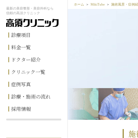
ホーム
MikiTube
施術風景・症例
最新の
美容整形・美容外科なら
信頼の
高須クリニック
診療項目
料金一覧
ドクター紹介
クリニック一覧
症例写真
診療・施術の流れ
採用情報
施