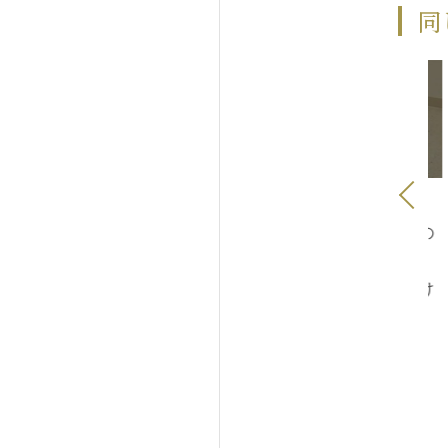
同
！鼻中隔延長手術の
閲覧注意！鼻中隔延長手術の
閲覧注意
皮膚切開、オープ
修正③ オープン法、ゴアテ
修正④ 
の露出 韓国で受け
ックス除去
れた軟骨
やり直しです