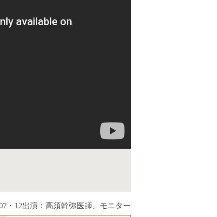
07・12
出演：高須幹弥医師、モニター