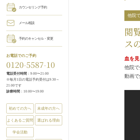
カウンセリング予約
他院
メール相談
閲
予約のキャンセル・変更
ス
お電話でのご予約
血を見
0120-5587-10
他院で
電話受付時間
：9:00〜21:00
動画で
※毎月1日の電話予約受付は9:30～
21:00です
診療時間
：10:00〜19:00
初めての方へ
未成年の方へ
よくあるご質問
選ばれる理由
学会活動