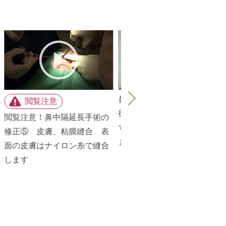
長手術の修正手術直
鼻中隔延長手術の修正手術後1
 ギプス固定はせ
週間の経過映像 大きな腫れ
閲覧注
ピング固定のみにし
は引いています
修正①
で受け