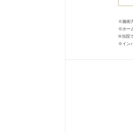
※施術
※ホー
※当院
※イン