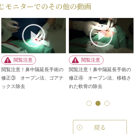
じモニターでのその他の動画
鼻中隔延
後の映像
！鼻中隔延長手術の
閲覧注意！鼻中隔延長手術の
ず、テー
オープン法、移植さ
修正⑤ 皮膚、粘膜縫合 表
ました
の除去
面の皮膚はナイロン糸で縫合
します
戻る