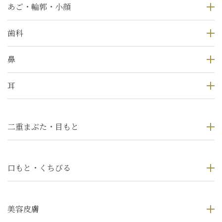
あご・輪郭・小顔
歯科
鼻
耳
二重まぶた・目もと
口もと・くちびる
美容皮膚