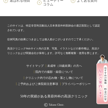
選ばれる理由
ビューティー
よくある質問
コラム
このサイトは、特定非営利活動法人日本美容外科医師会の適正医院として認定
されています。
症例写真の効果につきましては個人差がございますのでご了承ください。
高須クリニックWebサイト内の文章、写真、イラストなどの著作権は、高須ク
リニックおよび関連会社が保有します。許可なく無断複製・使用を禁じます。
サイトマップ
未成年（18歳未満）の方へ
院内での撮影・録音について
クリニック内での忘れ物・落とし物について
ご予約およびご来院前注意事項
プライバシーポリシー
50
年の実績がある美容外科の高須クリニック
©
Takasu Clinic.