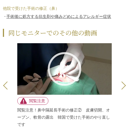
他院で受けた手術の修正（鼻）
手術後に処方する抗生剤や痛みどめによるアレルギー症状
同じモニターでのその他の動画
麻酔注
閲覧注意！鼻中隔延長手術の修正② 皮膚切開、オ
閲覧注意
ープン、軟骨の露出 韓国で受けた手術のやり直し
ゴアテッ
です