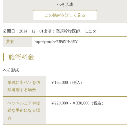
へそ形成
この施術を詳しく見る
公開日：2014・12・01
出演：高須幹弥医師、モニター
共有
https://youtu.be/FJP6NHsdSlY
施術料金
へそ形成
単純に出ベソを切
￥165,000（税込）
除縫縮する場合
ヘソヘルニアや複
￥220,000～￥330,000（税込）
雑な手術になる場
合