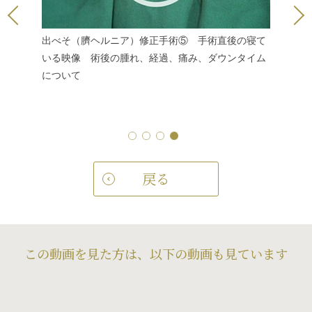
後の立っ
出べそ（臍ヘルニア）修正手術⑤ 手術直後の寝て
ウンタイ
いる映像 術後の腫れ、経過、痛み、ダウンタイム
閲覧注意
について
中の映像
が飛び出
戻る
この動画を見た方は、以下の動画も見ています