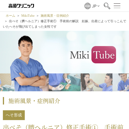
ホーム
MikiTube
施術風景・症例紹介
出べそ（臍ヘルニア）修正手術① 手術前の解説 妊娠、出産によって引っこんで
いたへそが飛び出てしまった女性です
施術風景・症例紹介
へそ形成
出べそ（臍ヘルニア）修正手術① 手術前