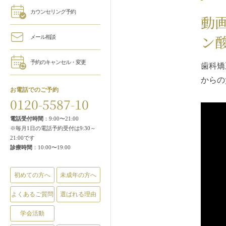
カウンセリング予約
動
ン
メール相談
予約のキャンセル・変更
歯科矯
からの
お電話でのご予約
0120-5587-10
電話受付時間
：9:00〜21:00
※毎月1日の電話予約受付は9:30～
21:00です
診療時間
：10:00〜19:00
初めての方へ
未成年の方へ
よくあるご質問
選ばれる理由
学会活動