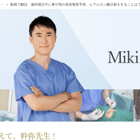
生！
動画で解説 歯科矯正中に鼻や顎の美容整形手術、ヒアルロン酸注射をすることは
えて、幹弥先生！