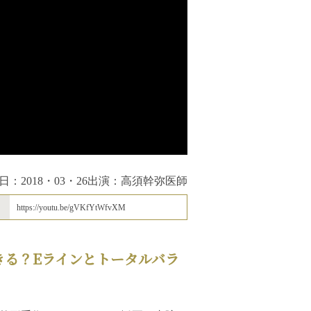
日：2018・03・26
出演：高須幹弥医師
https://youtu.be/gVKfYtWfvXM
きる？Eラインとトータルバラ