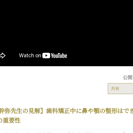
公開
共有
幹弥先生の見解】歯科矯正中に鼻や顎の整形はで
の重要性