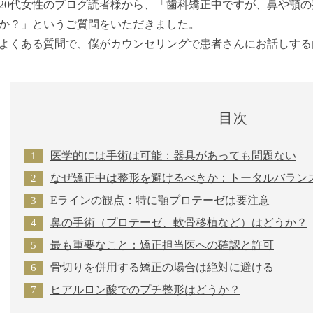
20代女性のブログ読者様から、「歯科矯正中ですが、鼻や顎
か？」というご質問をいただきました。
よくある質問で、僕がカウンセリングで患者さんにお話しする
目次
医学的には手術は可能：器具があっても問題ない
なぜ矯正中は整形を避けるべきか：トータルバラン
Eラインの観点：特に顎プロテーゼは要注意
鼻の手術（プロテーゼ、軟骨移植など）はどうか？
最も重要なこと：矯正担当医への確認と許可
骨切りを併用する矯正の場合は絶対に避ける
ヒアルロン酸でのプチ整形はどうか？