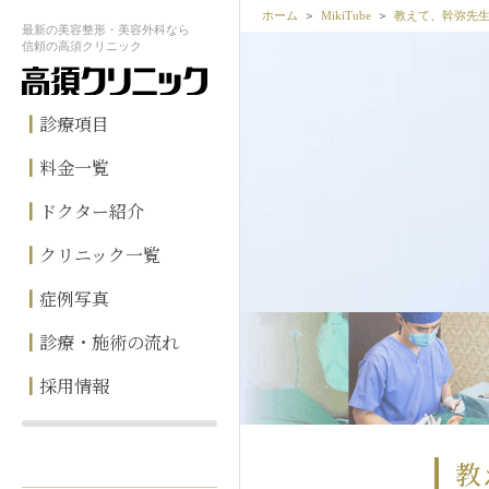
ホーム
MikiTube
教えて、幹弥先
最新の
美容整形・美容外科なら
信頼の
高須クリニック
診療項目
料金一覧
ドクター紹介
クリニック一覧
症例写真
診療・施術の流れ
採用情報
教