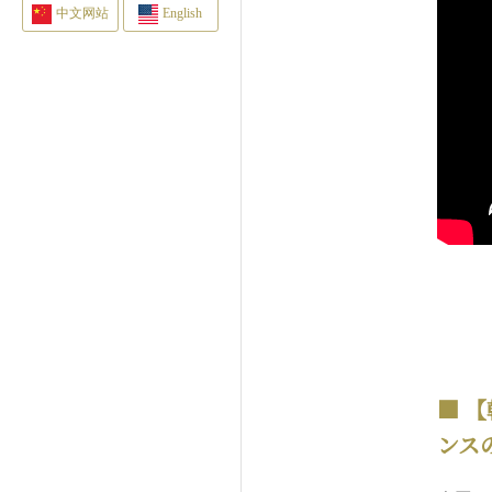
中文网站
English
【
ンス