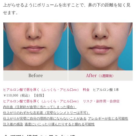
上がらせるようにボリュームを出すことで、鼻の下の距離を短く見
せます。
Before
After
（1週間後）
ヒアルロン酸で唇を厚く（ふっくら・アヒル口etc）
料金
ヒアルロン酸 1本
￥110,000（税込）
【全院】
ヒアルロン酸で唇を厚く（ふっくら・アヒル口etc）
リスク・副作用・合併症
内出血（注射針が血管に当たってしまった場合）
仕上がりのわずかな左右差（完璧なシンメトリーは不可）
仕上がりが完璧に自分の理想の形にならないことがある
アレルギーが生じる可能性
注入後の感染
過度にいじったり揉んだりすると腫れる可能性