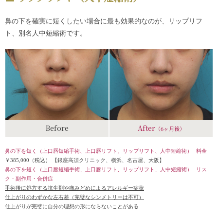
鼻の下を確実に短くしたい場合に最も効果的なのが、リップリフ
ト、別名人中短縮術です。
Before
After
（6ヶ月後）
鼻の下を短く（上口唇短縮手術、上口唇リフト、リップリフト、人中短縮術）
料金
￥385,000（税込）
【銀座高須クリニック、横浜、名古屋、大阪】
鼻の下を短く（上口唇短縮手術、上口唇リフト、リップリフト、人中短縮術）
リス
ク・副作用・合併症
手術後に処方する抗生剤や痛みどめによるアレルギー症状
仕上がりのわずかな左右差（完璧なシンメトリーは不可）
仕上がりが完璧に自分の理想の形にならないことがある