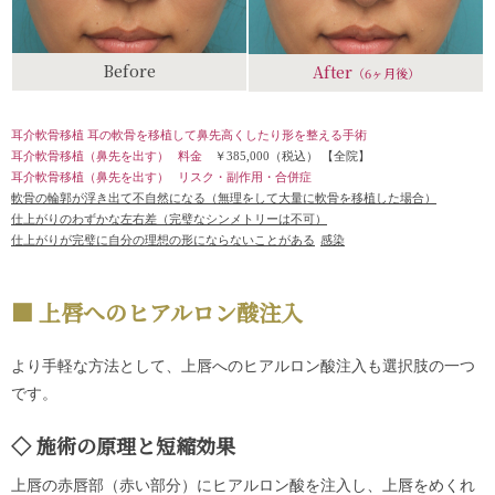
Before
After
（6ヶ月後）
耳介軟骨移植 耳の軟骨を移植して鼻先高くしたり形を整える手術
耳介軟骨移植（鼻先を出す）
料金
￥385,000（税込）
【全院】
耳介軟骨移植（鼻先を出す）
リスク・副作用・合併症
軟骨の輪郭が浮き出て不自然になる（無理をして大量に軟骨を移植した場合）
仕上がりのわずかな左右差（完璧なシンメトリーは不可）
仕上がりが完璧に自分の理想の形にならないことがある
感染
上唇へのヒアルロン酸注入
より手軽な方法として、上唇へのヒアルロン酸注入も選択肢の一つ
です。
施術の原理と短縮効果
上唇の赤唇部（赤い部分）にヒアルロン酸を注入し、上唇をめくれ