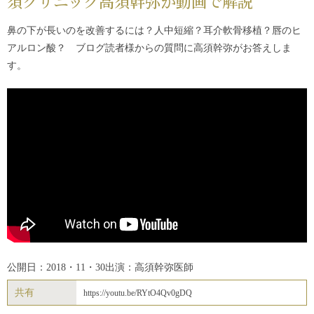
須クリニック高須幹弥が動画で解説
鼻の下が長いのを改善するには？人中短縮？耳介軟骨移植？唇のヒ
アルロン酸？ ブログ読者様からの質問に高須幹弥がお答えしま
す。
公開日：2018・11・30
出演：高須幹弥医師
共有
https://youtu.be/RYtO4Qv0gDQ