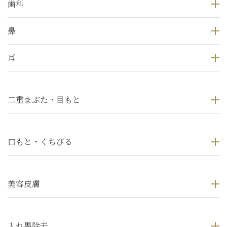
歯科
鼻
耳
二重まぶた・目もと
口もと・くちびる
美容皮膚
入れ墨除去