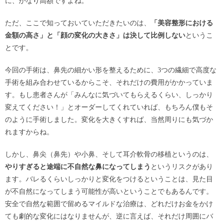
に、かなり高額ですよね。
ただ、ここで知っておいていただきたいのは、
「美容整形における
金額の高さ」と「顔の変化の大きさ」は決して比例しない
というこ
とです。
今回の手術は、鼻先の細かい形を整えるために、3つの繊細で高度な
手術を組み合わせているからこそ、それだけの費用がかかっていま
す。もし患者さんが「みんなに気づいてもらえるくらい、しっかり
変えてください！」とオーダーしてくれていれば、もちろん僕もそ
のように手術しました。変化を大きくすれば、当然周りにも気づか
れますからね。
しかし、鼻尖（鼻先）や小鼻、そして耳介軟骨の移植というのは、
やりすぎると途端に不自然な鼻になってしまう
というリスクがあり
ます。バレるくらいしっかりと変化をつけるということは、見た目
が不自然になってしまう可能性が高いということでもあるんです。
安全で自然な範囲で留めるマイルドな治療は、どれだけお金をかけ
ても劇的な変化にはなりませんが、逆に言えば、それだけ周囲にバ