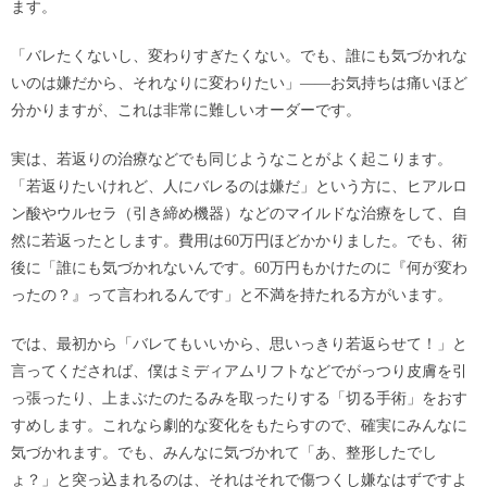
ます。
「バレたくないし、変わりすぎたくない。でも、誰にも気づかれな
いのは嫌だから、それなりに変わりたい」——お気持ちは痛いほど
分かりますが、これは非常に難しいオーダーです。
実は、若返りの治療などでも同じようなことがよく起こります。
「若返りたいけれど、人にバレるのは嫌だ」という方に、ヒアルロ
ン酸やウルセラ（引き締め機器）などのマイルドな治療をして、自
然に若返ったとします。費用は60万円ほどかかりました。でも、術
後に「誰にも気づかれないんです。60万円もかけたのに『何が変わ
ったの？』って言われるんです」と不満を持たれる方がいます。
では、最初から「バレてもいいから、思いっきり若返らせて！」と
言ってくだされば、僕はミディアムリフトなどでがっつり皮膚を引
っ張ったり、上まぶたのたるみを取ったりする「切る手術」をおす
すめします。これなら劇的な変化をもたらすので、確実にみんなに
気づかれます。でも、みんなに気づかれて「あ、整形したでし
ょ？」と突っ込まれるのは、それはそれで傷つくし嫌なはずですよ