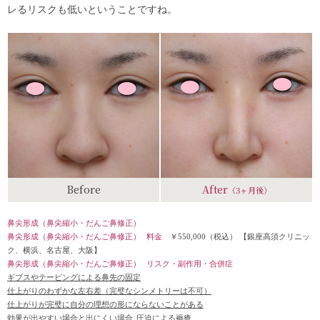
レるリスクも低いということですね。
Before
After
（3ヶ月後）
鼻尖形成（鼻尖縮小・だんご鼻修正）
鼻尖形成（鼻尖縮小・だんご鼻修正）
料金
￥550,000（税込）
【銀座高須クリニッ
ク、横浜、名古屋、大阪】
鼻尖形成（鼻尖縮小・だんご鼻修正）
リスク・副作用・合併症
ギブスやテーピングによる鼻先の固定
仕上がりのわずかな左右差（完璧なシンメトリーは不可）
仕上がりが完璧に自分の理想の形にならないことがある
効果が出やすい場合と出にくい場合
圧迫による褥瘡