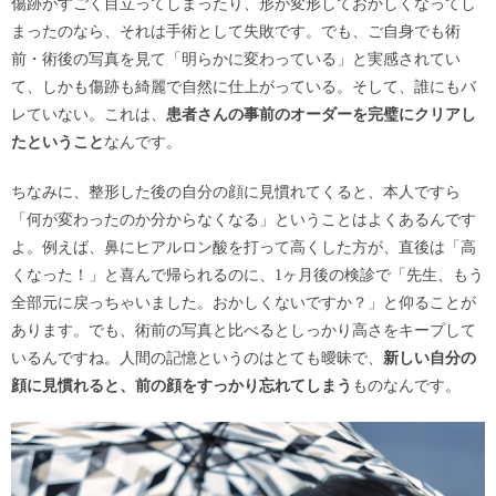
傷跡がすごく目立ってしまったり、形が変形しておかしくなってし
まったのなら、それは手術として失敗です。でも、ご自身でも術
前・術後の写真を見て「明らかに変わっている」と実感されてい
て、しかも傷跡も綺麗で自然に仕上がっている。そして、誰にもバ
レていない。これは、
患者さんの事前のオーダーを完璧にクリアし
たということ
なんです。
ちなみに、整形した後の自分の顔に見慣れてくると、本人ですら
「何が変わったのか分からなくなる」ということはよくあるんです
よ。例えば、鼻にヒアルロン酸を打って高くした方が、直後は「高
くなった！」と喜んで帰られるのに、1ヶ月後の検診で「先生、もう
全部元に戻っちゃいました。おかしくないですか？」と仰ることが
あります。でも、術前の写真と比べるとしっかり高さをキープして
いるんですね。人間の記憶というのはとても曖昧で、
新しい自分の
顔に見慣れると、前の顔をすっかり忘れてしまう
ものなんです。