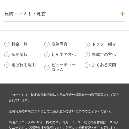
豊胸・バスト・乳首
料金一覧
症例写真
ドクター紹介
採用情報
初めての方へ
未成年の方へ
選ばれる理由
ビューティー
よくある質問
コラム
このサイトは、特定非営利活動法人日本美容外科医師会の適正医院として認定
されています。
症例写真の効果につきましては個人差がございますのでご了承ください。
高須クリニックWebサイト内の文章、写真、イラストなどの著作権は、高須ク
リニックおよび関連会社が保有します。許可なく無断複製・使用を禁じます。