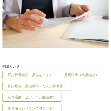
関連リンク：
耳介軟骨移植（鼻先を出す）
鼻翼縮小（小鼻縮小）
鼻尖形成（鼻尖縮小・だんご鼻修正）
隆鼻注射（ヒアルロン酸注射）
隆鼻術（シリコンプロテーゼ）