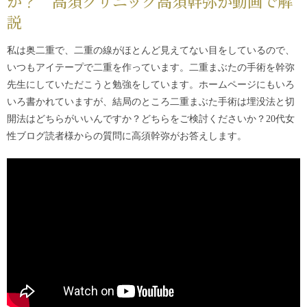
か？ 高須クリニック高須幹弥が動画で解
説
私は奥二重で、二重の線がほとんど見えてない目をしているので、
いつもアイテープで二重を作っています。二重まぶたの手術を幹弥
先生にしていただこうと勉強をしています。ホームページにもいろ
いろ書かれていますが、結局のところ二重まぶた手術は埋没法と切
開法はどちらがいいんですか？どちらをご検討くださいか？20代女
性ブログ読者様からの質問に高須幹弥がお答えします。