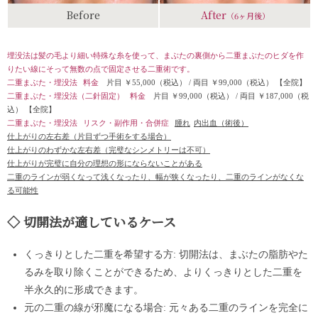
Before
After
（6ヶ月後）
埋没法は髪の毛より細い特殊な糸を使って、まぶたの裏側から二重まぶたのヒダを作
りたい線にそって無数の点で固定させる二重術です。
二重まぶた・埋没法
料金
片目 ￥55,000（税込）
/
両目 ￥99,000（税込）
【全院】
二重まぶた・埋没法（二針固定）
料金
片目 ￥99,000（税込）
/
両目 ￥187,000（税
込）
【全院】
二重まぶた・埋没法
リスク・副作用・合併症
腫れ
内出血（術後）
仕上がりの左右差（片目ずつ手術をする場合）
仕上がりのわずかな左右差（完璧なシンメトリーは不可）
仕上がりが完璧に自分の理想の形にならないことがある
二重のラインが弱くなって浅くなったり、幅が狭くなったり、二重のラインがなくな
る可能性
切開法が適しているケース
くっきりとした二重を希望する方: 切開法は、まぶたの脂肪やた
るみを取り除くことができるため、よりくっきりとした二重を
半永久的に形成できます。
元の二重の線が邪魔になる場合: 元々ある二重のラインを完全に