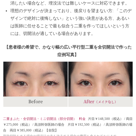
消したい場合など、埋没法では難しいケースに対応できます。
理想のデザインが決まっており、後戻りを望まない方: 「このデ
ザインで絶対に後悔しない」という強い決意がある方、あるい
は医師に任せることで最も似合う二重を作ってほしいという方
には、切開法が適している場合があります。
【患者様の希望で、かなり幅の広い平行型二重を全切開法で作った
症例写真】
Before
After
（メイクなし）
二重まぶた・全切開法・ミニ切開法（部分切開）
料金
片目￥148,500（税込）
/
両目
￥275,000（税込）
/
高須幹弥医師の場合 片目￥192,500（税込）
/
高須幹弥医師の場
合 両目￥385,000（税込）
【全院】
脂肪切除をする場合や埋没法の糸を抜去する場合の費用も含まれております。