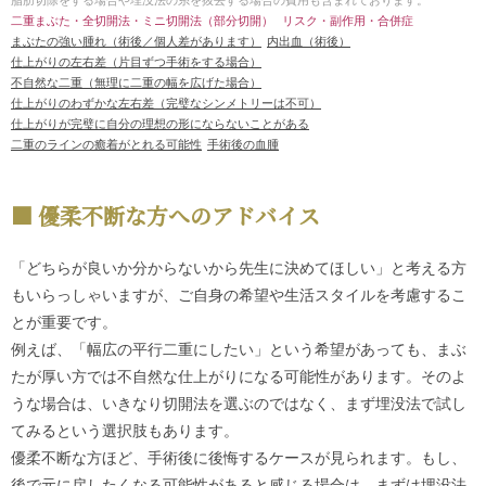
二重まぶた・全切開法・ミニ切開法（部分切開）
リスク・副作用・合併症
まぶたの強い腫れ（術後／個人差があります）
内出血（術後）
仕上がりの左右差（片目ずつ手術をする場合）
不自然な二重（無理に二重の幅を広げた場合）
仕上がりのわずかな左右差（完璧なシンメトリーは不可）
仕上がりが完璧に自分の理想の形にならないことがある
二重のラインの癒着がとれる可能性
手術後の血腫
優柔不断な方へのアドバイス
「どちらが良いか分からないから先生に決めてほしい」と考える方
もいらっしゃいますが、ご自身の希望や生活スタイルを考慮するこ
とが重要です。
例えば、「幅広の平行二重にしたい」という希望があっても、まぶ
たが厚い方では不自然な仕上がりになる可能性があります。そのよ
うな場合は、いきなり切開法を選ぶのではなく、まず埋没法で試し
てみるという選択肢もあります。
優柔不断な方ほど、手術後に後悔するケースが見られます。もし、
後で元に戻したくなる可能性があると感じる場合は、まずは埋没法