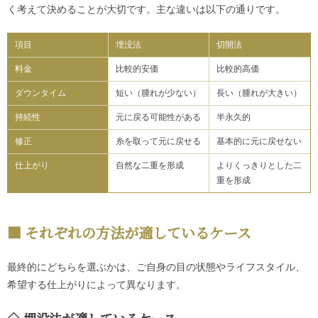
く考えて決めることが大切です。主な違いは以下の通りです。
項目
埋没法
切開法
料金
比較的安価
比較的高価
ダウンタイム
短い（腫れが少ない）
長い（腫れが大きい）
持続性
元に戻る可能性がある
半永久的
修正
糸を取って元に戻せる
基本的に元に戻せない
仕上がり
自然な二重を形成
よりくっきりとした二
重を形成
それぞれの方法が適しているケース
最終的にどちらを選ぶかは、ご自身の目の状態やライフスタイル、
希望する仕上がりによって異なります。