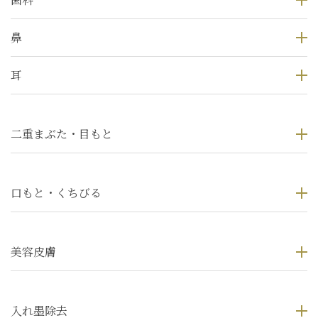
鼻
耳
二重まぶた・目もと
口もと・くちびる
美容皮膚
入れ墨除去