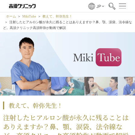
ホーム
MikiTube
教えて、幹弥先生！
注射したヒアルロン酸が永久に残ることはありえますか？鼻、顎、涙袋、法令線な
ど。高須クリニック高須幹弥が動画で解説
教えて、幹弥先生！
注射したヒアルロン酸が永久に残ることは
ありえますか？鼻、顎、涙袋、法令線な