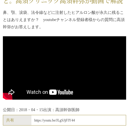
ど。高須クリニック高須幹弥が動画で解説
鼻、顎、涙袋、法令線などに注射したヒアルロン酸が永久に残るこ
とはありえますか？ youtubeチャンネル登録者様からの質問に高須
幹弥がお答えします。
公開日：2018・04・15
出演：高須幹弥医師
共有
https://youtu.be/JLgSJjFIY44